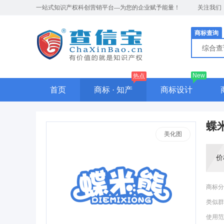
一站式知识产权科创营销平台---为您的企业赋予能量！
关注我们
商标查询
综合
New
热点
首页
商标 · 知产
商标设计
蝶
美化图
价
商标分
类似群
使用范