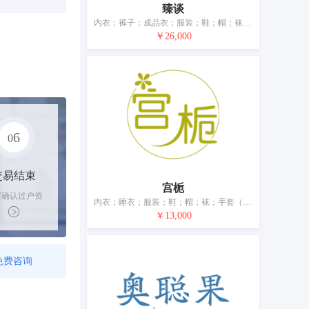
臻谈
内衣；裤子；成品衣；服装；鞋；帽；袜；手套（服装）；围巾；腰带
￥26,000
6
0
交易结束
宫栀
家确认过户资
内衣；睡衣；服装；鞋；帽；袜；手套（服装）；披肩；腰带；婚纱
后，平台解冻
￥13,000
金支付卖家
免费咨询