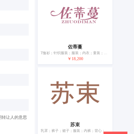
佐蒂蔓
T恤衫；针织服装；服装；内衣；童装；婴儿全套衣；鞋（脚上的穿着物）；帽；袜；皮带（服饰用）
￥18,200
明转让人的意思
苏束
乳罩；裤子；裙子；服装；内裤；背心；童装；鞋（脚上的穿着物）；帽子；袜