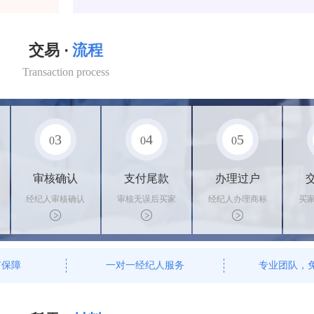
交易 ·
流程
Transaction process
3
4
5
0
0
0
审核确认
支付尾款
办理过户
经纪人审核确认
审核无误后买家
经纪人办理商标
买
商标状态
支付尾款，卖家
转让手续，交付
料
办理相关手续
相关证书
资
有保障
一对一经纪人服务
专业团队，