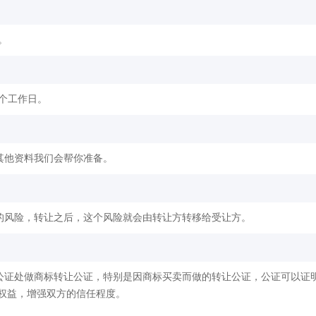
。
2个工作日。
其他资料我们会帮你准备。
的风险，转让之后，这个风险就会由转让方转移给受让方。
公证处做商标转让公证，特别是因商标买卖而做的转让公证，公证可以证
权益，增强双方的信任程度。