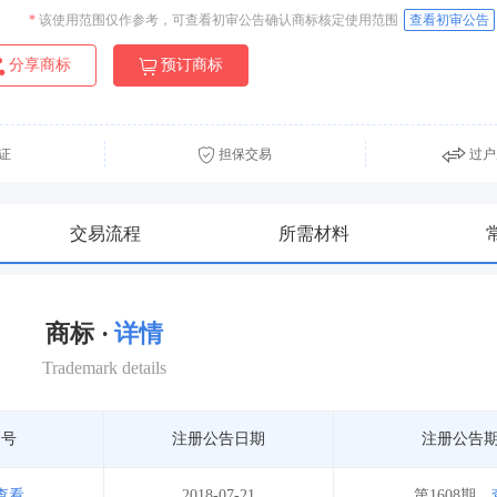
*
该使用范围仅作参考，可查看初审公告确认商标核定使用范围
查看初审公告
分享商标
预订商标
证
担保交易
过户
交易流程
所需材料
商标 ·
详情
Trademark details
期号
注册公告日期
注册公告
查看
2018-07-21
第1608期