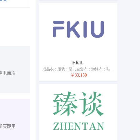
FKIU
成品衣；服装；婴儿全套衣；游泳衣；鞋；帽；袜；手套（服装）；皮带（服饰用）；婚纱
足电商准
￥33,150
即买即用