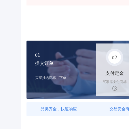
1
0
2
0
提交订单
支付定金
买家挑选商标并下单
买家需支付商标
标价的10%的购
买订金
品类齐全，快速响应
交易安全