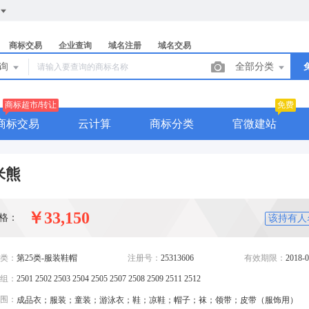
商标交易
企业查询
域名注册
域名交易
查询
全部分类
商标超市/转让
免费
商标交易
云计算
商标分类
官微建站
米熊
￥33,150
格：
该持有人
类：
第25类-服装鞋帽
注册号：
25313606
有效期限：
2018-0
组：
2501 2502 2503 2504 2505 2507 2508 2509 2511 2512
围：
成品衣；服装；童装；游泳衣；鞋；凉鞋；帽子；袜；领带；皮带（服饰用）