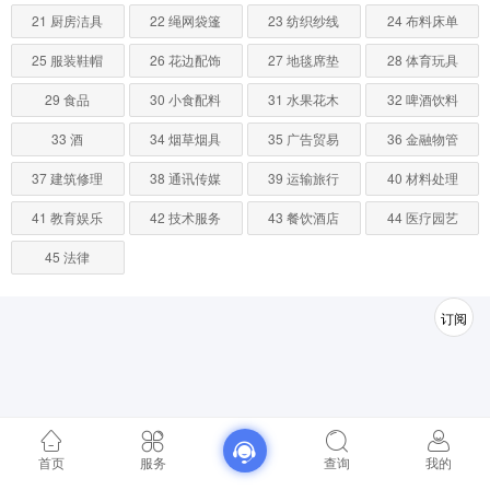
21 厨房洁具
22 绳网袋篷
23 纺织纱线
24 布料床单
25 服装鞋帽
26 花边配饰
27 地毯席垫
28 体育玩具
29 食品
30 小食配料
31 水果花木
32 啤酒饮料
33 酒
34 烟草烟具
35 广告贸易
36 金融物管
37 建筑修理
38 通讯传媒
39 运输旅行
40 材料处理
41 教育娱乐
42 技术服务
43 餐饮酒店
44 医疗园艺
45 法律
订阅
首页
服务
查询
我的