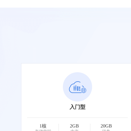
入门型
1核
2GB
20GB