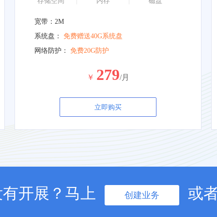
存储空间
内存
磁盘
宽带：2M
系统盘：
免费赠送40G系统盘
网络防护：
免费20G防护
279
￥
/月
立即购买
没有开展？马上
或
创建业务