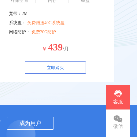
存储空间
内存
磁盘
宽带：2M
系统盘：
免费赠送40G系统盘
网络防护：
免费20G防护
439
￥
/月
立即购买
客服
者
成为用户
微信