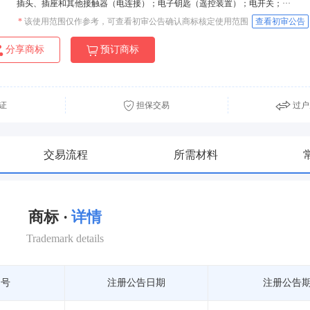
插头、插座和其他接触器（电连接）；电子钥匙（遥控装置）；电开关；···
*
该使用范围仅作参考，可查看初审公告确认商标核定使用范围
查看初审公告
分享商标
预订商标
证
担保交易
过户
交易流程
所需材料
商标 ·
详情
Trademark details
期号
注册公告日期
注册公告