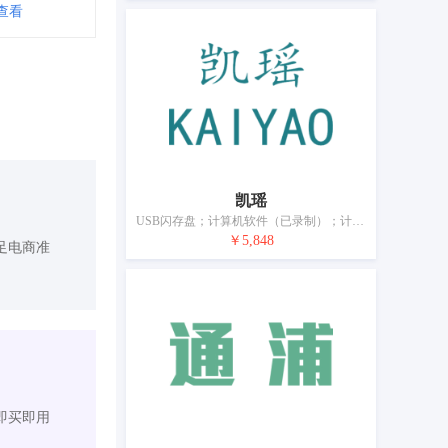
查看
凯瑶
USB闪存盘；计算机软件（已录制）；计算机外围设备；计算机器；条形码读出器；手提电话；步话机；网络通讯设备；电话机套；电话机；头戴式耳机；电视机；电线；插头、插座和其他接触器（电连接）；灭火器；安全头盔；电子防盗装置；眼镜；眼镜盒；电池充电器；太阳能电池；电池
￥5,848
足电商准
即买即用