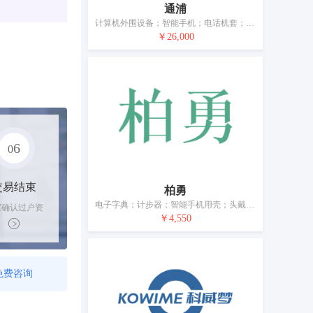
通浦
计算机外围设备；智能手机；电话机套；便携式媒体播放器；头戴式耳机；测量器械和仪器；电源材料（电线、电缆）；电开关；眼镜
￥26,000
6
0
交易结束
柏勇
电子字典；计步器；智能手机用壳；头戴式耳机；照相机（摄影）；电开关；个人用防事故装置；电锁；眼镜；移动电源（可充电电池）
家确认过户资
￥4,550
后，平台解冻
金支付卖家
免费咨询