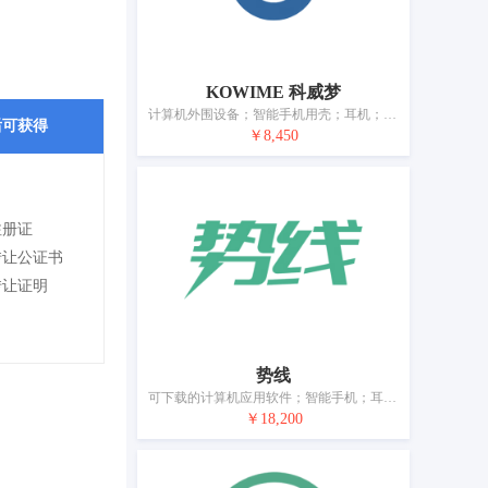
KOWIME 科威梦
计算机外围设备；智能手机用壳；耳机；麦克风；自拍杆（手持单脚架）；电线；电开关；电子防盗装置；眼镜；蓄电池
后可获得
￥8,450
注册证
转让公证书
转让证明
势线
可下载的计算机应用软件；智能手机；耳机；自拍杆（手持单脚架）；测量器械和仪器；电源材料（电线、电缆）；电插头；电子防盗装置；眼镜；移动电源（可充电电池）
￥18,200