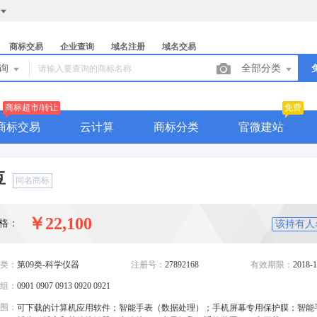
商标交易
企业查询
域名注册
域名交易
查询
全部分类
商标超市/转让
免费
商标交易
云计算
商标分类
官微建站
豆
同名商标
￥22,100
格：
该持有人
类：
第09类-科学仪器
注册号：
27892168
有效期限：
2018-1
组：
0901 0907 0913 0920 0921
围：
可下载的计算机应用软件；智能手表（数据处理）；手机屏幕专用保护膜；智能