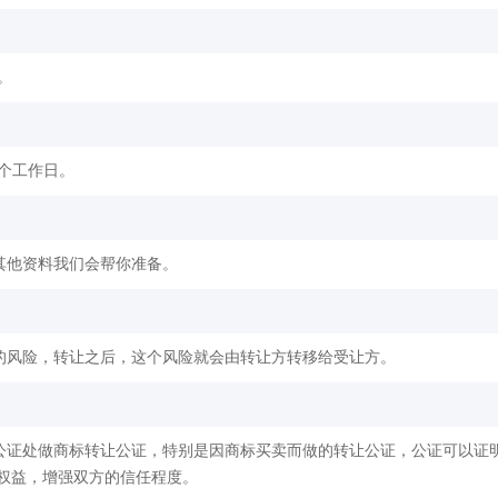
。
2个工作日。
其他资料我们会帮你准备。
的风险，转让之后，这个风险就会由转让方转移给受让方。
公证处做商标转让公证，特别是因商标买卖而做的转让公证，公证可以证
权益，增强双方的信任程度。