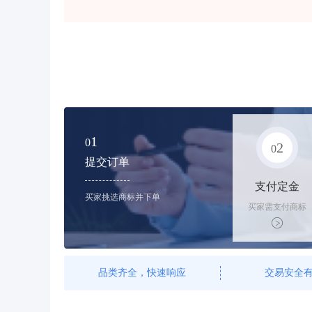
1
0
2
0
提交订单
支付定金
买家挑选商标并下单
买家需支付商标
标价的10%的购
买订金
品类齐全，快速响应
交易安全