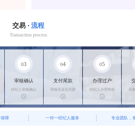
交易 ·
流程
Transaction process
3
4
5
0
0
0
审核确认
支付尾款
办理过户
经纪人审核确认
审核无误后买家
经纪人办理商标
买
商标状态
支付尾款，卖家
转让手续，交付
料
办理相关手续
相关证书
资
有保障
一对一经纪人服务
专业团队，