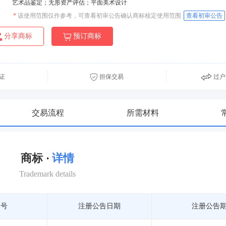
艺术品鉴定；无形资产评估；平面美术设计
*
该使用范围仅作参考，可查看初审公告确认商标核定使用范围
查看初审公告
分享商标
预订商标
证
担保交易
过户
交易流程
所需材料
商标 ·
详情
Trademark details
期号
注册公告日期
注册公告