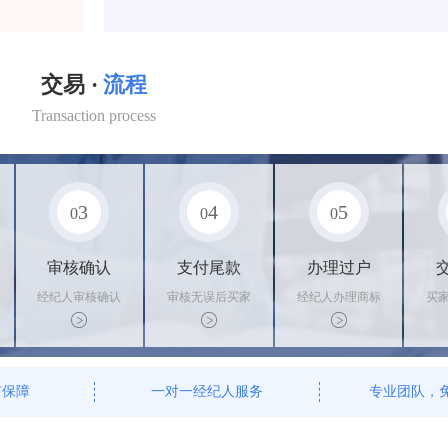
交易 ·
流程
Transaction process
3
4
5
0
0
0
审核确认
支付尾款
办理过户
经纪人审核确认
审核无误后买家
经纪人办理商标
买
商标状态
支付尾款，卖家
转让手续，交付
料
办理相关手续
相关证书
资
有保障
一对一经纪人服务
专业团队，