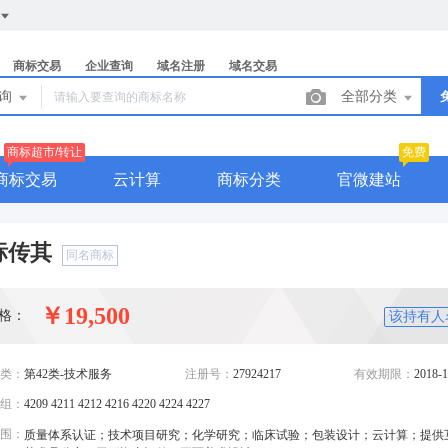
商标交易
企业查询
域名注册
域名交易
查询
全部分类
商标超市/转让
免费
商标交易
云计算
商标分类
官微建站
标传其
同名商标
￥19,500
格：
该持有人
类：
第42类-技术服务
注册号：
27924217
有效期限：
2018-1
组：
4209 4211 4212 4216 4220 4224 4227
围：
质量体系认证；技术项目研究；化学研究；临床试验；包装设计；云计算；提供