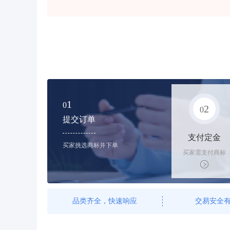
1
0
2
0
提交订单
支付定金
买家挑选商标并下单
买家需支付商标
标价的10%的购
买订金
品类齐全，快速响应
交易安全