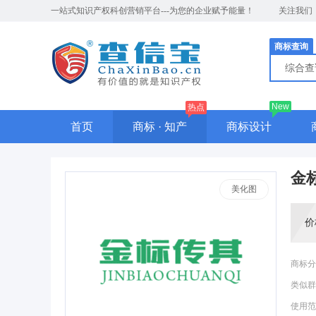
一站式知识产权科创营销平台---为您的企业赋予能量！
关注我们
商标查询
综合
New
热点
首页
商标 · 知产
商标设计
金
美化图
价
商标分
类似群
使用范