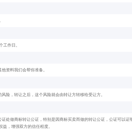
。
2个工作日。
其他资料我们会帮你准备。
的风险，转让之后，这个风险就会由转让方转移给受让方。
公证处做商标转让公证，特别是因商标买卖而做的转让公证，公证可以证
权益，增强双方的信任程度。