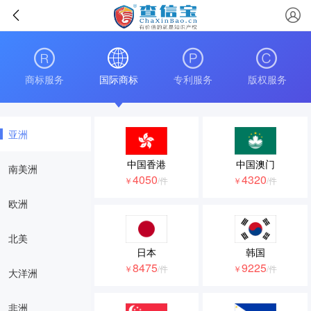
商标服务
国际商标
专利服务
版权服务
亚洲
中国香港
中国澳门
南美洲
4050
4320
￥
/件
￥
/件
欧洲
北美
日本
韩国
8475
9225
￥
/件
￥
/件
大洋洲
非洲