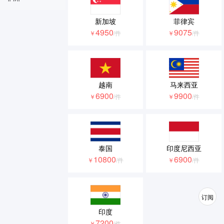
新加坡
菲律宾
4950
9075
￥
/件
￥
/件
越南
马来西亚
6900
9900
￥
/件
￥
/件
泰国
印度尼西亚
10800
6900
￥
/件
￥
/件
订阅
印度
7200
￥
/件